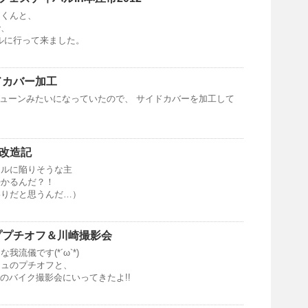
ラくんと、
で、
バルに行って来ました。
ドカバー加工
スカチューンみたいになっていたので、 サイドカバーを加工して
プ改造記
ラルに陥りそうな主
浸かるんだ？！
わりだと思うんだ…）
イププチオフ＆川崎撮影会
流儀です(*´ω`*)
ミュのプチオフと、
）のバイク撮影会にいってきたよ!!