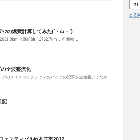
31
« 2
ﾁｬﾝの燃費計算してみた(´・ω・`)
2631.8km 今回給油 2752.7km 走行距離 …
プの全波整流化
ちのブログのメインコンテンツ？のバイクの記事を全然書いてなか
雑記
niフェスティバルin本庄市2012