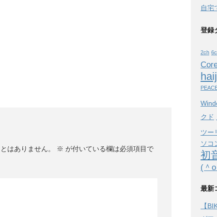
自宅で
登録
2ch
6c
Core
hai
PEAC
Wind
クド
ツー
ソコ
ことはありません。
※
が付いている欄は必須項目で
初
(＾
最新
【B