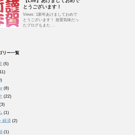
【Life】あけましておめで
とうございます！
Views: 1新年あけましておめで
とうございます！ 放置気味だっ
たブログもまた …
ゴリー一覧
E
(5)
11)
)
er
(8)
ク
(22)
(3)
ム
(1)
・経済
(2)
類
(1)