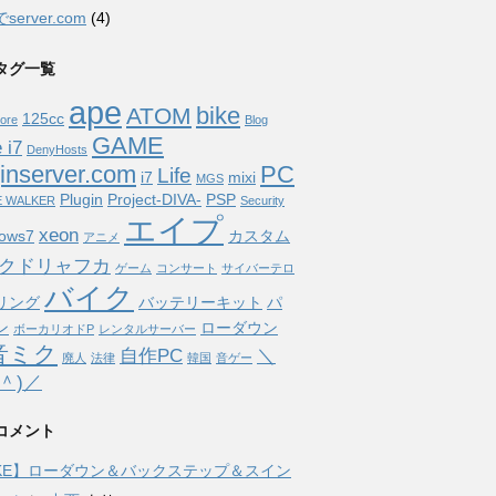
server.com
(4)
タグ一覧
ape
bike
ATOM
125cc
ore
Blog
GAME
 i7
DenyHosts
jinserver.com
PC
Life
i7
mixi
MGS
Plugin
Project-DIVA-
PSP
E WALKER
Security
エイプ
xeon
ows7
カスタム
アニメ
クドリャフカ
ゲーム
コンサート
サイバーテロ
バイク
リング
バッテリーキット
パ
ン
ローダウン
ボーカリオドP
レンタルサーバー
音ミク
自作PC
＼
廃人
法律
韓国
音ゲー
o＾)／
コメント
IKE】ローダウン＆バックステップ＆スイン