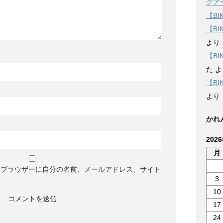
グア
【BI
【B
より
【B
た
よ
【B
より
かれ
202
月
めブラウザーに自分の名前、メールアドレス、サイト
3
10
17
24