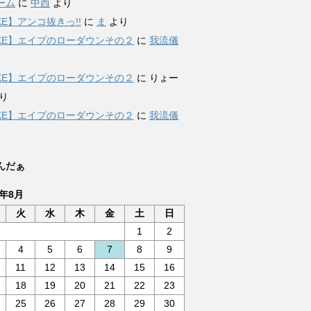
ーム
に
中西
より
KE】アンコ抜きっ!!
に
ま
より
IKE】エイプのローダウンその２
に
我流儀
IKE】エイプのローダウンその２
に
りょー
り
IKE】エイプのローダウンその２
に
我流儀
んだぁ
6年8月
火
水
木
金
土
日
1
2
4
5
6
7
8
9
11
12
13
14
15
16
18
19
20
21
22
23
25
26
27
28
29
30