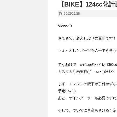
【BIKE】124cc化
2012/02/28
Views: 0
さてさて、超久しぶりの更新です！
ちょっとしたパーツを入手できそう
てなわけで、shiftupのハイレボ5
カスタム計画実行(｀・ω・´)ｼｬｷｰﾝ
まず、エンジンの腰下が手付かずな
予定(´ω｀)
あと、オイルクーラーも必要ですね(
そして、ついでに車高もさげる予定