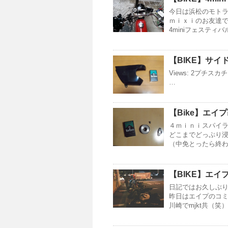
今日は浜松のモト
ｍｉｘｉのお友達
4miniフェスティ
【BIKE】サイ
Views: 2プチ
…
【Bike】エイ
４ｍｉｎｉスパイ
どこまでどっぷり
（中免とったら終
【BIKE】エ
日記ではお久しぶりな我
昨日はエイプのコ
川崎でmjkt共（笑