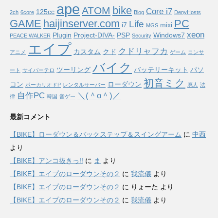
ape
bike
ATOM
Core i7
125cc
2ch
6core
Blog
DenyHosts
GAME
haijinserver.com
PC
Life
i7
mixi
MGS
xeon
Plugin
Project-DIVA-
PSP
Windows7
PEACE WALKER
Security
エイプ
クドリャフカ
カスタム
クド
アニメ
ゲーム
コンサ
バイク
ツーリング
バッテリーキット
パソ
ート
サイバーテロ
初音ミク
コン
ローダウン
ボーカリオドP
レンタルサーバー
廃人
法
自作PC
＼(＾o＾)／
律
韓国
音ゲー
最新コメント
【BIKE】ローダウン＆バックステップ＆スイングアーム
に
中西
より
【BIKE】アンコ抜きっ!!
に
ま
より
【BIKE】エイプのローダウンその２
に
我流儀
より
【BIKE】エイプのローダウンその２
に
りょーた
より
【BIKE】エイプのローダウンその２
に
我流儀
より