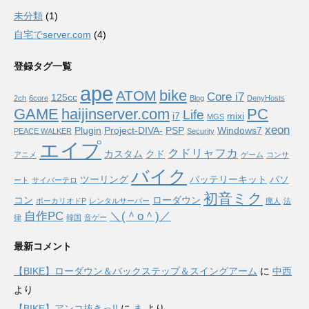
未分類
(1)
自宅でserver.com
(4)
登録タグ一覧
ape
bike
ATOM
Core i7
125cc
2ch
6core
Blog
DenyHosts
GAME
haijinserver.com
PC
Life
i7
mixi
MGS
xeon
Plugin
Project-DIVA-
PSP
Windows7
PEACE WALKER
Security
エイプ
クドリャフカ
カスタム
クド
アニメ
ゲーム
コンサ
バイク
ツーリング
バッテリーキット
パソ
ート
サイバーテロ
初音ミク
コン
ローダウン
ボーカリオドP
レンタルサーバー
廃人
法
自作PC
＼(＾o＾)／
律
韓国
音ゲー
最新コメント
【BIKE】ローダウン＆バックステップ＆スイングアーム
に
中西
より
【BIKE】アンコ抜きっ!!
に
ま
より