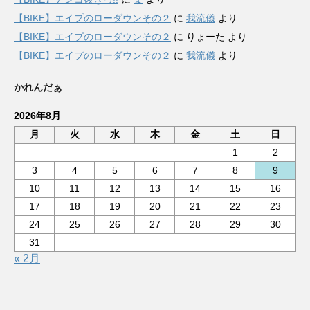
【BIKE】エイプのローダウンその２
に
我流儀
より
【BIKE】エイプのローダウンその２
に
りょーた
より
【BIKE】エイプのローダウンその２
に
我流儀
より
かれんだぁ
2026年8月
月
火
水
木
金
土
日
1
2
3
4
5
6
7
8
9
10
11
12
13
14
15
16
17
18
19
20
21
22
23
24
25
26
27
28
29
30
31
« 2月