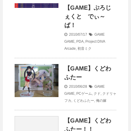
【GAME】ぷろじ
ぇくと でぃ～
ば！
2010/07/17
GAME
GAME
,
PDA
,
Project DIVA
Arcade
,
初音ミク
【GAME】くどわ
ふたー
2010/06/28
GAME
GAME
,
PCゲーム
,
クド
,
クドリャ
フカ
,
くどわふたー
,
俺の嫁
【GAME】くどわ
ふたー！！