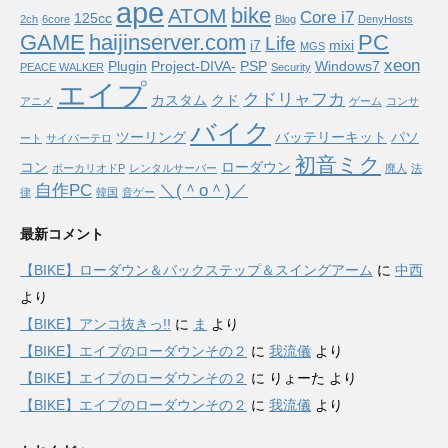
ape
bike
ATOM
Core i7
125cc
2ch
6core
Blog
DenyHosts
GAME
haijinserver.com
PC
Life
i7
mixi
MGS
xeon
Plugin
Project-DIVA-
PSP
Windows7
PEACE WALKER
Security
エイプ
クドリャフカ
カスタム
クド
アニメ
ゲーム
コンサ
バイク
ツーリング
バッテリーキット
パソ
ート
サイバーテロ
初音ミク
コン
ローダウン
ボーカリオドP
レンタルサーバー
廃人
法
自作PC
＼(＾o＾)／
律
韓国
音ゲー
最新コメント
【BIKE】ローダウン＆バックステップ＆スイングアーム
に
中西
より
【BIKE】アンコ抜きっ!!
に
ま
より
【BIKE】エイプのローダウンその２
に
我流儀
より
【BIKE】エイプのローダウンその２
に
りょーた
より
【BIKE】エイプのローダウンその２
に
我流儀
より