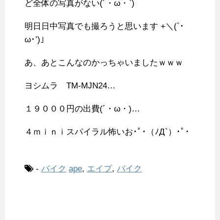
ど全体の写真がない(´・ω・`)
明日日中写真でも撮ろうと思います +＼(`･
ω･’)」
あ、あとこんなのかっちゃいましたｗｗｗ
ヨシムラ TM-MJN24…
１９０００円の出費(´・ω・)…
４ｍｉｎｉスパイラル怖いお･ﾟ･（ﾉД`）･ﾟ･
-
バイク
ape
,
エイプ
,
バイク