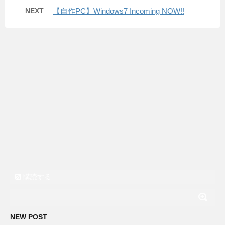
NEXT
【自作PC】Windows7 Incoming NOW!!
購読する
NEW POST