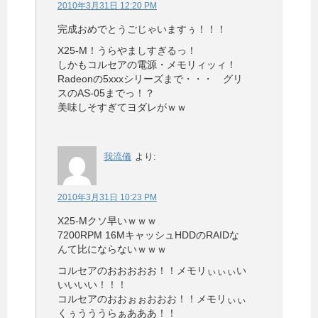
2010年3月31日 12:20 PM
完成おめでとうごじゃいますぅ！！！
X25-M！うらやましすぎるっ！
しかもコルセアの電源・メモリィッィ！
Radeonの5xxxシリーズまで・・・ グリ
スのAS-05までっ！？
美味しそすぎてヨダレがｗｗ
我流儀
より:
2010年3月31日 10:23 PM
X25-Mクソ早いｗｗｗ
7200RPM 16MキャッシュHDDのRAIDな
んて比にならないｗｗｗ
コルセアのおおおおお！！メモリぃぃぃい
いいいい！！！
コルセアのおおぉぉおおお！！メモリぃぃ
くぅうううらぁあああ！！