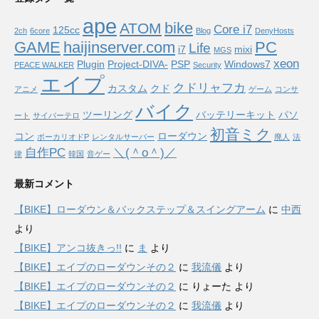
ape
bike
ATOM
Core i7
125cc
2ch
6core
Blog
DenyHosts
GAME
haijinserver.com
PC
Life
i7
mixi
MGS
xeon
Plugin
Project-DIVA-
PSP
Windows7
PEACE WALKER
Security
エイプ
クドリャフカ
カスタム
クド
アニメ
ゲーム
コンサ
バイク
ツーリング
バッテリーキット
パソ
ート
サイバーテロ
初音ミク
コン
ローダウン
ボーカリオドP
レンタルサーバー
廃人
法
自作PC
＼(＾o＾)／
律
韓国
音ゲー
最新コメント
【BIKE】ローダウン＆バックステップ＆スイングアーム
に
中西
より
【BIKE】アンコ抜きっ!!
に
ま
より
【BIKE】エイプのローダウンその２
に
我流儀
より
【BIKE】エイプのローダウンその２
に
りょーた
より
【BIKE】エイプのローダウンその２
に
我流儀
より