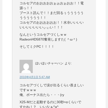
コルセアのおおおおおぉぉおぉおお！！電
源っ！！
ブースト読んで！！まだ回るぅううううう
うううううう！！
コルセアのおおおおおお！！水冷いいいい
いいいいいいいぃぃい！！！
なんというコルセアづくしｗｗ
RadeonHD5870奮発しますた( ＾ω＾)
そしてミクPC！！！！
ほいほいチャーハン
より:
2010年4月1日 5:47 AM
コルセアづくしで涙が出るくらい羨ましい
ですｗｗｗ
俺、ボーナス出たら・・・(ry
X25-Mだと起動するのに30秒+αくらいで
すかね！？ いいなぁ^q^