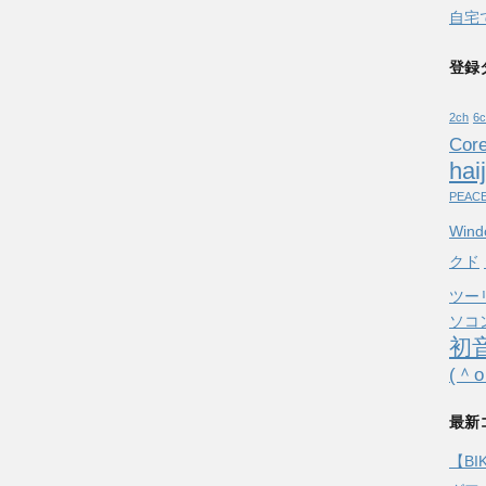
自宅で
登録
2ch
6c
Core
hai
PEAC
Wind
クド
ツー
ソコ
初
(＾
最新
【B