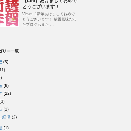
【Life】あけましておめで
とうございます！
Views: 1新年あけましておめで
とうございます！ 放置気味だっ
たブログもまた …
ゴリー一覧
E
(5)
11)
)
er
(8)
ク
(22)
(3)
ム
(1)
・経済
(2)
類
(1)