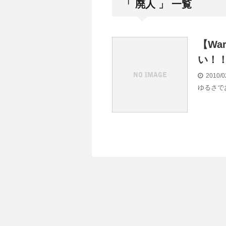
「 廃人 」 一覧
【W
い！
2010/0
ゆるさで