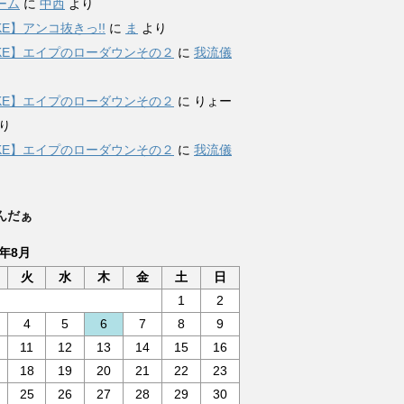
ーム
に
中西
より
KE】アンコ抜きっ!!
に
ま
より
IKE】エイプのローダウンその２
に
我流儀
IKE】エイプのローダウンその２
に
りょー
り
IKE】エイプのローダウンその２
に
我流儀
んだぁ
6年8月
火
水
木
金
土
日
1
2
4
5
6
7
8
9
11
12
13
14
15
16
18
19
20
21
22
23
25
26
27
28
29
30