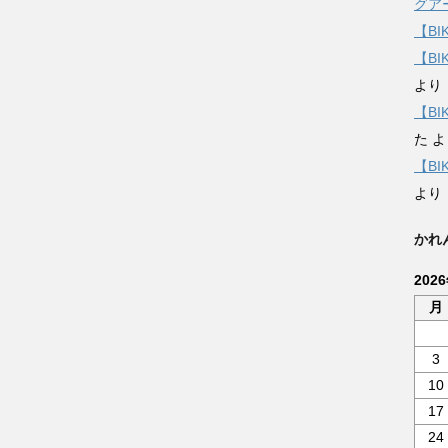
グア
【BI
【B
より
【B
た
よ
【B
より
かれ
202
月
3
10
17
24