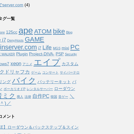
server.com
(4)
タグ一覧
ape
bike
ATOM
125cc
ore
Blog
GAME
 i7
DenyHosts
jinserver.com
PC
Life
i7
mixi
MGS
Plugin
Project-DIVA-
PSP
E WALKER
Security
エイプ
xeon
ows7
カスタム
アニメ
クドリャフカ
ゲーム
コンサート
サイバーテロ
バイク
リング
バッテリーキット
パ
ン
ローダウン
ボーカリオドP
レンタルサーバー
音ミク
自作PC
＼
廃人
法律
韓国
音ゲー
o＾)／
コメント
IKE】ローダウン＆バックステップ＆スイン