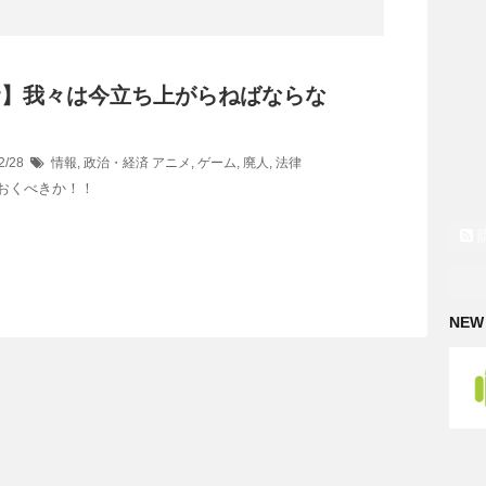
ar】我々は今立ち上がらねばならな
！
2/28
情報
,
政治・経済
アニメ
,
ゲーム
,
廃人
,
法律
おくべきか！！
NEW